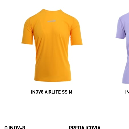
INOV8 AIRLITE SS M
I
O INOV-8
PREDAJCOVIA