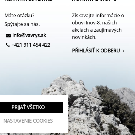
Máte otázku?
Získavajte informácie o
obuvi Inov-8, našich
Spýtajte sa nás.
akciách a zaujímavých
info@
vavrys.sk
novinkách.
+421 911 454 422
PŘIHLÁSIŤ K ODBERU
PRIJAŤ VŠETKO
NASTAVENIE COOKIES